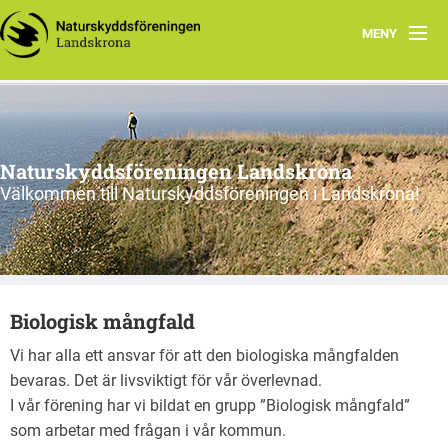
MENY
Kontakt
Smultronställen
Naturskyddsföreningen Landskrona
Valet 2026
Välkommen till Naturskyddsföreningen i Landskrona!
Arbetsgrupper miljö & klimat
Cykelturer runt Landskrona
Biologisk mångfald
Natursnokarna i Landskrona
Vi har alla ett ansvar för att den biologiska mångfalden
bevaras. Det är livsviktigt för vår överlevnad.
I vår förening har vi bildat en grupp ”Biologisk mångfald”
som arbetar med frågan i vår kommun.