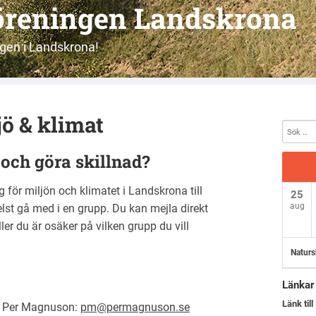
öreningen Landskrona
gen i Landskrona!
ö & klimat
 och göra skillnad?
 för miljön och klimatet i Landskrona till
25
aug
lst gå med i en grupp. Du kan mejla direkt
ler du är osäker på vilken grupp du vill
Naturs
Länkar
Länk ti
n Per Magnuson:
pm@permagnuson.se