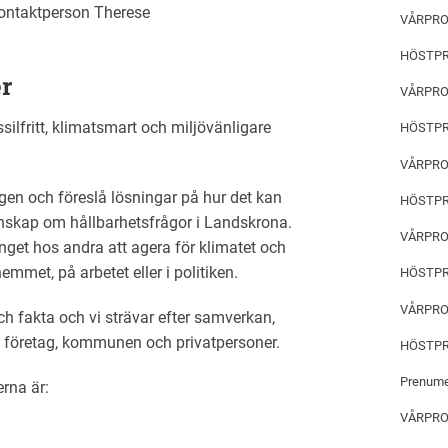
ntaktperson Therese
VÅRPRO
HÖSTPR
r
VÅRPRO
fossilfritt, klimatsmart och miljövänligare
HÖSTPR
VÅRPRO
ngen och föreslå lösningar på hur det kan
HÖSTPR
a kunskap om hållbarhetsfrågor i Landskrona.
VÅRPRO
anget hos andra att agera för klimatet och
emmet, på arbetet eller i politiken.
HÖSTPR
VÅRPRO
ch fakta och vi strävar efter samverkan,
, företag, kommunen och privatpersoner.
HÖSTPR
Prenumer
rna är:
VÅRPROG