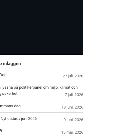
e inläggen
 Dag
27 juli, 2026
lyssna på politikerpanel om miljö, klimat och
g säkerhet
7 juli, 2026
lommans dag
18 juni, 2026
 Nyhetsbrev juni 2026
9 juni, 2026
ff
15 maj, 2026