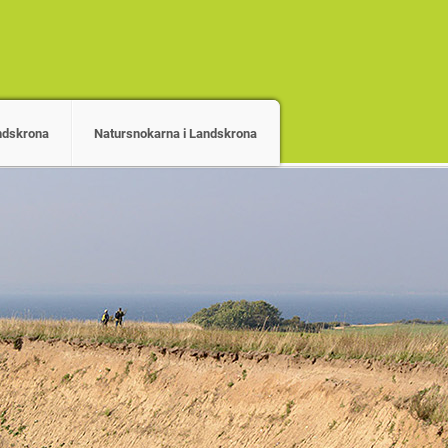
andskrona
Natursnokarna i Landskrona