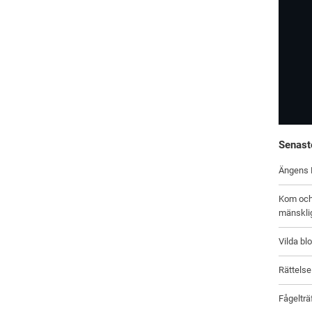
Senast
Ängens
Kom och 
mänskli
Vilda b
Rättelse
Fågelträ