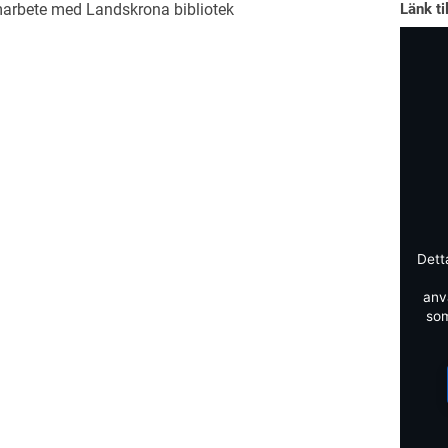
marbete med Landskrona bibliotek
Länk ti
Dett
anv
som