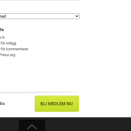
ta
 in
 för inlägg
 för kommentarer
Press.org
dra
BLI MEDLEM NU