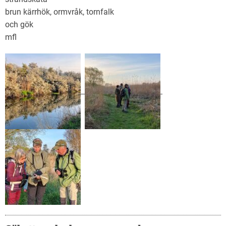
brun kärrhök, ormvråk, tornfalk
och gök
mfl