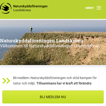
MENY
Kontakt
Smultronställen
Naturskyddsföreningen Landskrona
Valet 2026
Välkommen till Naturskyddsföreningen i Landskrona!
Arbetsgrupper miljö & klimat
Cykelturer runt Landskrona
Natursnokarna i Landskrona
Bli medlem i Naturskyddsföreningen och stöd kampen för
natur och miljö.
Tillsammans har vi kraft att förändra
BLI MEDLEM NU