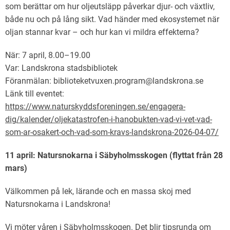
som berättar om hur oljeutsläpp påverkar djur- och växtliv,
både nu och på lång sikt. Vad händer med ekosystemet när
oljan stannar kvar – och hur kan vi mildra effekterna?
När: 7 april, 8.00–19.00
Var: Landskrona stadsbibliotek
Föranmälan: biblioteketvuxen.program@landskrona.se
Länk till eventet:
https://www.naturskyddsforeningen.se/engagera-
dig/kalender/oljekatastrofen-i-hanobukten-vad-vi-vet-vad-
som-ar-osakert-och-vad-som-kravs-landskrona-2026-04-07/
11 april: Natursnokarna i Säbyholmsskogen (flyttat från 28
mars)
Välkommen på lek, lärande och en massa skoj med
Natursnokarna i Landskrona!
Vi möter våren i Säbyholmsskogen. Det blir tipsrunda om