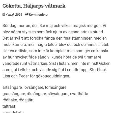
Gökotta, Häljarps våtmark
4 maj, 2026
Kommentera
Söndag morron, den 3:e maj och vilken magisk morgon. Vi
blev några stycken som fick njuta av denna artrika stund.
Det är svårt att försöka fånga den fina stämningen med en
mobilkamera, men några bilder blev det och de finns i slutet.
Här en artlista, som inte är komplett men som ger en känsla
av hur mycket fågelsång vi kunde höra de två timmar vi
vandrade runt våtmarken. Sist i listan, men inte minst! Göken
som gol i väster och visade sig fint i en trädtopp. Stort tack
Lisa och Peder för gökotteguidningen.
ärtsångare, lövsångare, törnsångare
gransångare, rörsångare, sävsångare, svarthätta
rödhake, rödstjärt
taltrast
strandskata