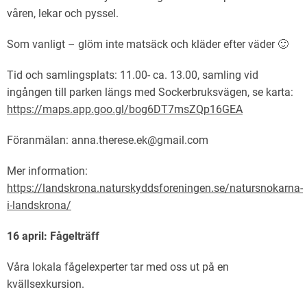
våren, lekar och pyssel.
Som vanligt – glöm inte matsäck och kläder efter väder 🙂
Tid och samlingsplats: 11.00- ca. 13.00, samling vid
ingången till parken längs med Sockerbruksvägen, se karta:
https://maps.app.goo.gl/bog6DT7msZQp16GEA
Föranmälan: anna.therese.ek@gmail.com
Mer information:
https://landskrona.naturskyddsforeningen.se/natursnokarna-
i-landskrona/
16 april: Fågelträff
Våra lokala fågelexperter tar med oss ut på en
kvällsexkursion.