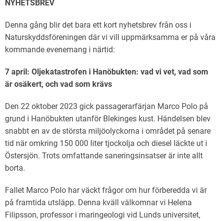
NYHETSBREV
Denna gång blir det bara ett kort nyhetsbrev från oss i
Naturskyddsföreningen där vi vill uppmärksamma er på våra
kommande evenemang i närtid:
7 april: Oljekatastrofen i Hanöbukten: vad vi vet, vad som
är osäkert, och vad som krävs
Den 22 oktober 2023 gick passagerarfärjan Marco Polo på
grund i Hanöbukten utanför Blekinges kust. Händelsen blev
snabbt en av de största miljöolyckorna i området på senare
tid när omkring 150 000 liter tjockolja och diesel läckte ut i
Östersjön. Trots omfattande saneringsinsatser är inte allt
borta.
Fallet Marco Polo har väckt frågor om hur förberedda vi är
på framtida utsläpp. Denna kväll välkomnar vi Helena
Filipsson, professor i maringeologi vid Lunds universitet,