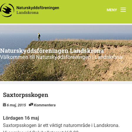
MENY
Kontakt
Smultronställen
Naturskyddsföreningen Landskrona
Valet 2026
Välkommen till Naturskyddsföreningen i Landskrona!
Arbetsgrupper miljö & klimat
Cykelturer runt Landskrona
Saxtorpsskogen
Natursnokarna i Landskrona
6 maj, 2015
Kommentera
Lördagen 16 maj
Saxtorpsskogen är ett viktigt naturområde i Landskrona.